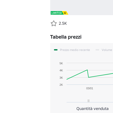
2.5K
Tabella prezzi
Prezzo medio recente
Volume
5K
4K
3K
2K
03/01
Quantità venduta