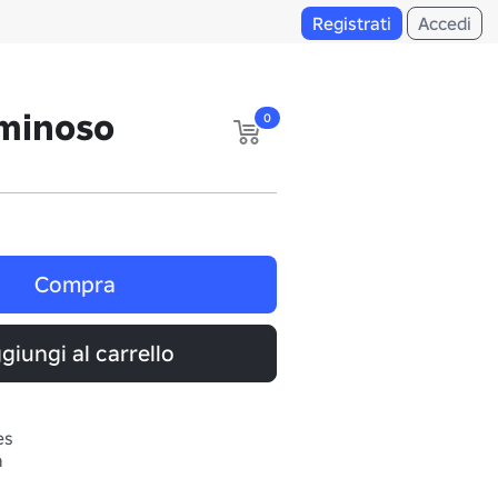
Registrati
Accedi
minoso
0
i
Compra
giungi al carrello
es
a