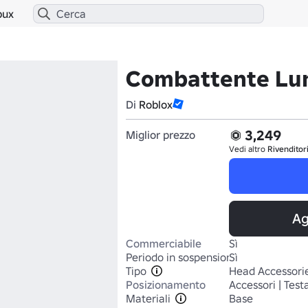
bux
Combattente Lu
Di
Roblox
3,249
Miglior prezzo
Vedi altro
Rivenditor
Ag
Commerciabile
Sì
Periodo in sospensione
Sì
Tipo
Head Accessori
Posizionamento
Accessori | Test
Materiali
Base