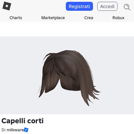
Registrati
Accedi
Charts
Marketplace
Crea
Robux
Capelli corti
Di
miIkware