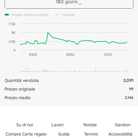
180 giorni
Prezzo medio recente
Volume
7.5K
5K
2.5K
0
03/01
05/01
07/01
Quantità venduta
3,091
Prezzo originale
99
Prezzo medio
2,146
Su di noi
Lavori
Notizie
Genitori
Compra Carte regalo
Guida
Termini
Accessibilità