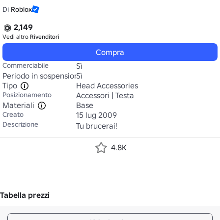
Di
Roblox
2,149
Vedi altro
Rivenditori
Compra
Commerciabile
Sì
Periodo in sospensione
Sì
Tipo
Head Accessories
Posizionamento
Accessori | Testa
Materiali
Base
Creato
15 lug 2009
Descrizione
Tu brucerai!
4.8K
Tabella prezzi