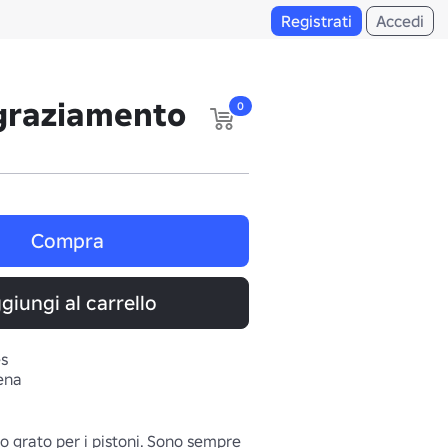
Registrati
Accedi
ngraziamento
0
Compra
giungi al carrello
es
iena
 grato per i pistoni. Sono sempre 