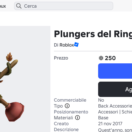
bux
Plungers del Ri
Di
Roblox
250
Prezzo
Ag
Commerciabile
No
Tipo
Back Accessori
Posizionamento
Accessori | Sch
Materiali
Base
Creato
21 nov 2017
Descrizione
Quest'anno, sono