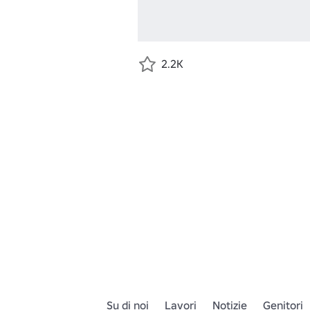
2.2K
Su di noi
Lavori
Notizie
Genitori