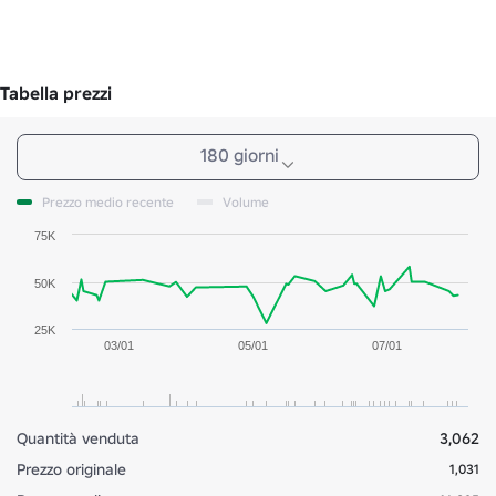
Tabella prezzi
180 giorni
Prezzo medio recente
Volume
75K
50K
25K
03/01
05/01
07/01
Quantità venduta
3,062
Prezzo originale
1,031