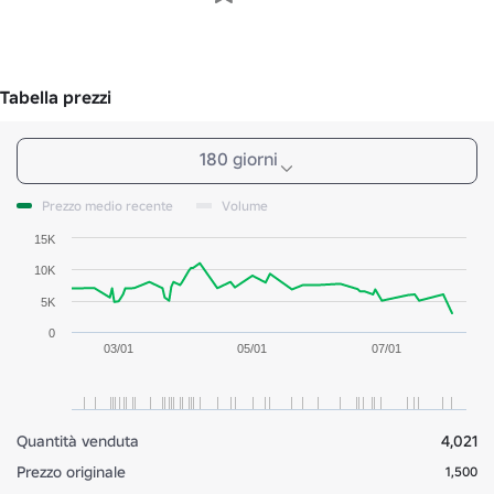
Tabella prezzi
180 giorni
Prezzo medio recente
Volume
15K
10K
5K
0
03/01
05/01
07/01
Quantità venduta
4,021
Prezzo originale
1,500