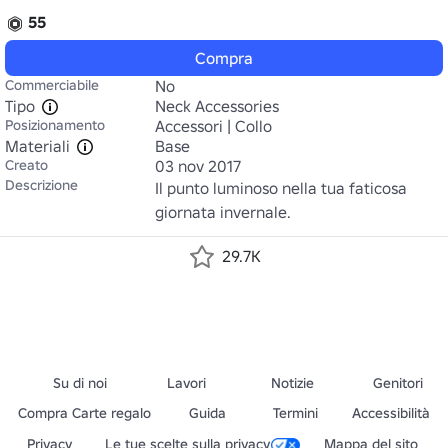
55
Compra
Commerciabile
No
Tipo
Neck Accessories
Posizionamento
Accessori | Collo
Materiali
Base
Creato
03 nov 2017
Descrizione
Il punto luminoso nella tua faticosa 
giornata invernale.
29.7K
Su di noi
Lavori
Notizie
Genitori
Compra Carte regalo
Guida
Termini
Accessibilità
Privacy
Le tue scelte sulla privacy
Mappa del sito