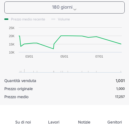
180 giorni
Prezzo medio recente
Volume
25K
20K
15K
10K
03/01
05/01
07/01
Quantità venduta
1,001
Prezzo originale
1,000
Prezzo medio
17,257
Su di noi
Lavori
Notizie
Genitori