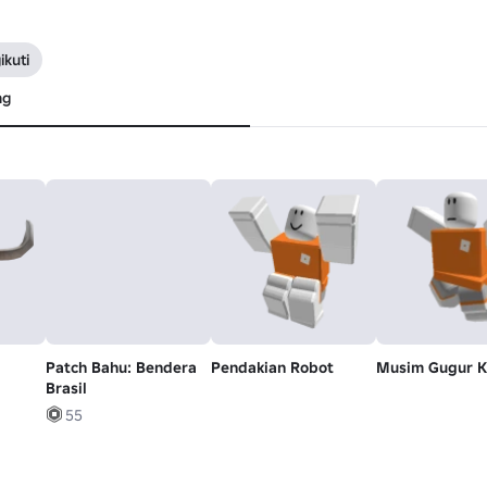
kuti
ng
Patch Bahu: Bendera
Pendakian Robot
Musim Gugur K
Brasil
55