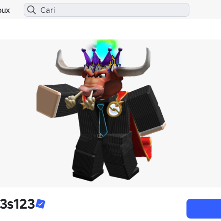
bux
3s123