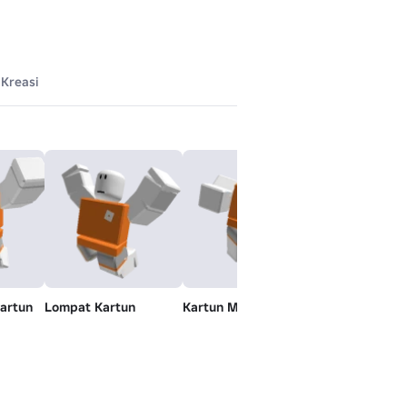
Kreasi
artun
Lompat Kartun
Kartun Menganggur
Berenang Kar