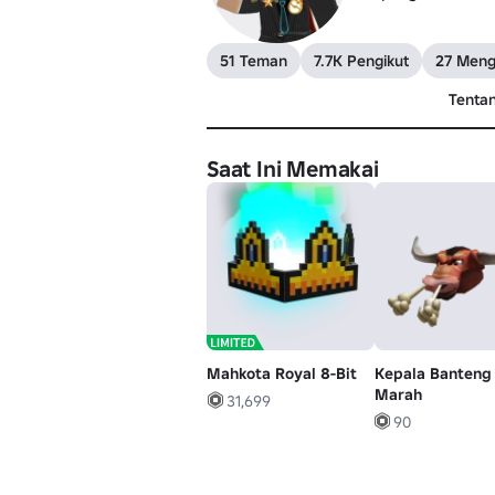
51 Teman
7.7K Pengikut
27 Mengi
Tenta
Saat Ini Memakai
Mahkota Royal 8-Bit
Kepala Banteng
Marah
31,699
90