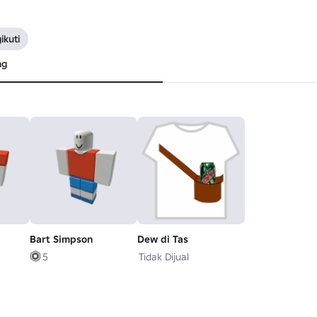
ikuti
ng
Bart Simpson
Dew di Tas
5
Tidak Dijual