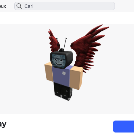
bux
ay