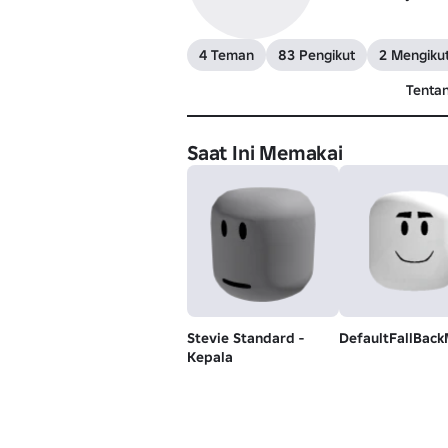
4 Teman
83 Pengikut
2 Mengikut
Tenta
Saat Ini Memakai
Stevie Standard -
DefaultFallBac
Kepala