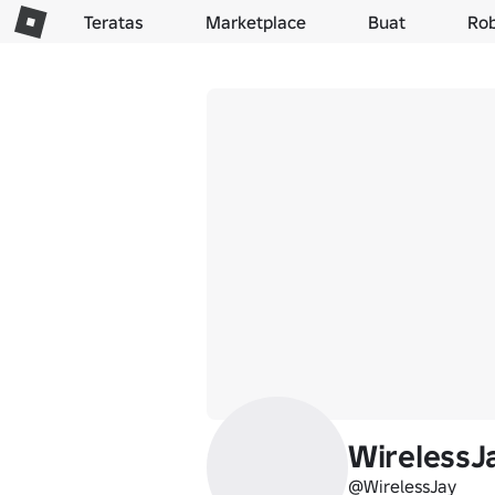
Teratas
Marketplace
Buat
Ro
WirelessJ
@WirelessJay