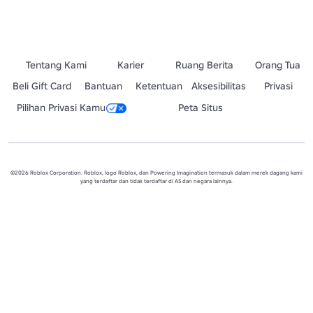
Tentang Kami
Karier
Ruang Berita
Orang Tua
Beli Gift Card
Bantuan
Ketentuan
Aksesibilitas
Privasi
Pilihan Privasi Kamu
Peta Situs
©2026 Roblox Corporation. Roblox, logo Roblox, dan Powering Imagination termasuk dalam merek dagang kami
yang terdaftar dan tidak terdaftar di AS dan negara lainnya.