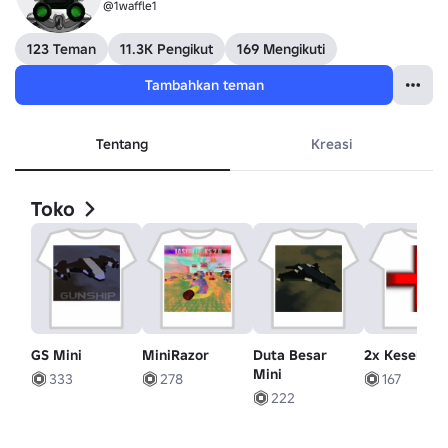
@1waffle1
123 Teman
11.3K Pengikut
169 Mengikuti
Tambahkan teman
Tentang
Kreasi
Toko
GS Mini
MiniRazor
Duta Besar
2x Kesehata
Mini
333
278
167
222