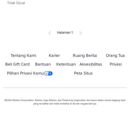
Tidak Dijual
Halaman 1
Tentang Kami
Karier
Ruang Berita
Orang Tua
Beli Gift Card
Bantuan
Ketentuan
Aksesibilitas
Privasi
Pilihan Privasi Kamu
Peta Situs
©2026 Roblox Corporation. Roblox, logo Roblox, dan Powering Imagination termasuk dalam merek dagang kami
yang terdaftar dan tidak terdaftar di AS dan negara lainnya.