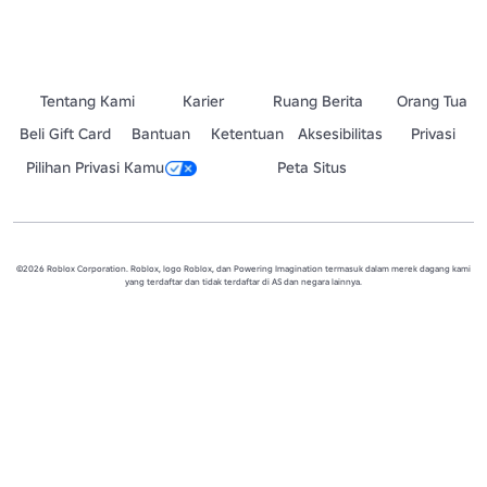
Tentang Kami
Karier
Ruang Berita
Orang Tua
Beli Gift Card
Bantuan
Ketentuan
Aksesibilitas
Privasi
Pilihan Privasi Kamu
Peta Situs
©2026 Roblox Corporation. Roblox, logo Roblox, dan Powering Imagination termasuk dalam merek dagang kami
yang terdaftar dan tidak terdaftar di AS dan negara lainnya.