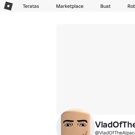
Teratas
Marketplace
Buat
Ro
VladOfTh
@VladOfTheAlpac