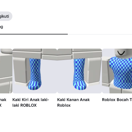
ikuti
ng
nak
Kaki Kiri Anak laki-
Kaki Kanan Anak
Roblox Bocah T
X
laki ROBLOX
Roblox