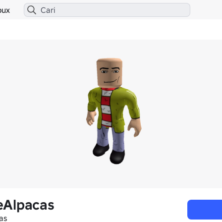
bux
eAlpacas
as