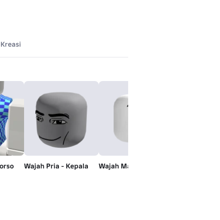
Kreasi
orso
Wajah Pria - Kepala
Wajah Man - Suasana
Ed, Edd, 'n Ed
Kaos Ed
Tidak Dijual