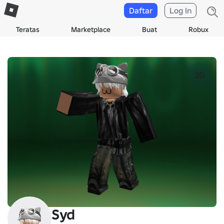
Daftar
Log In
Teratas
Marketplace
Buat
Robux
3D
Syd