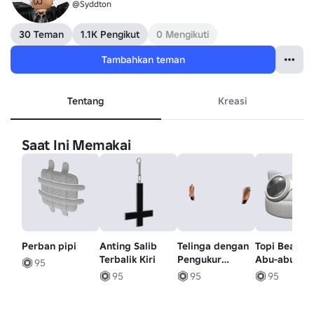
@Syddton
30 Teman
1.1K Pengikut
0 Mengikuti
Tambahkan teman
Tentang
Kreasi
Saat Ini Memakai
Perban pipi
Anting Salib
Telinga dengan
Topi Beanie
Terbalik Kiri
Pengukur
Abu-abu
95
Hitam
Dengan
95
95
95
Kacamata