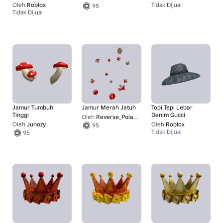
Oleh
Roblox
Tidak Dijual
95
1
Tidak Dijual
1
Jamur Tumbuh
Jamur Merah Jatuh
Topi Tepi Lebar
Tinggi
Denim Gucci
Oleh
Reverse_Polarity
Oleh
Junozy
Oleh
Roblox
95
Tidak Dijual
95