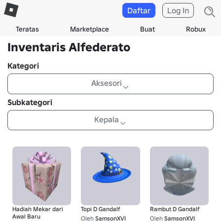
Daftar
Log In
Teratas
Marketplace
Buat
Robux
Inventaris Alfederato
Kategori
Aksesori
Subkategori
Kepala
Hadiah Mekar dari
Topi D Gandalf
Rambut D Gandalf
Awal Baru
Oleh
SamsonXVI
Oleh
SamsonXVI