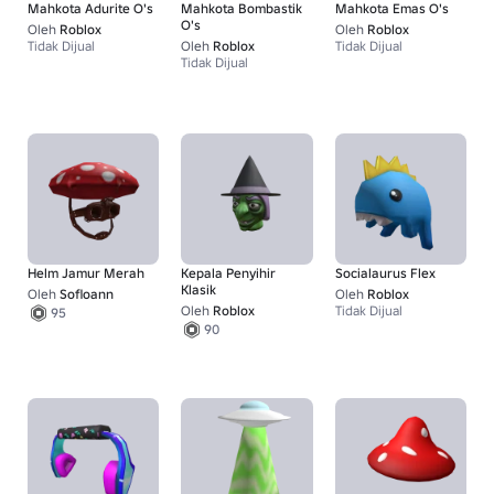
Mahkota Adurite O's
Mahkota Bombastik
Mahkota Emas O's
O's
Oleh
Roblox
Oleh
Roblox
Tidak Dijual
Oleh
Roblox
Tidak Dijual
Tidak Dijual
Helm Jamur Merah
Kepala Penyihir
Socialaurus Flex
Klasik
Oleh
Sofloann
Oleh
Roblox
Oleh
Roblox
Tidak Dijual
95
90