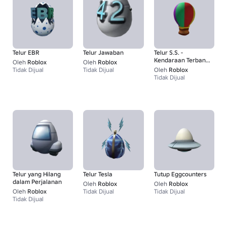
Telur EBR
Telur Jawaban
Telur S.S. -
Kendaraan Terbang
Oleh
Roblox
Oleh
Roblox
yang Kuat
Tidak Dijual
Tidak Dijual
Oleh
Roblox
Tidak Dijual
Telur yang Hilang
Telur Tesla
Tutup Eggcounters
dalam Perjalanan
Oleh
Roblox
Oleh
Roblox
Oleh
Roblox
Tidak Dijual
Tidak Dijual
Tidak Dijual