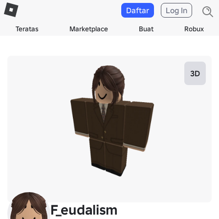
Daftar
Log In
Teratas
Marketplace
Buat
Robux
3D
F_eudalism