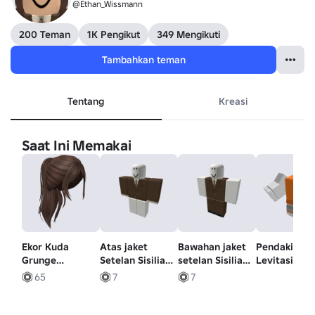
@Ethan_Wissmann
200 Teman
1K Pengikut
349 Mengikuti
Tambahkan teman
Tentang
Kreasi
Saat Ini Memakai
Ekor Kuda
Atas jaket
Bawahan jaket
Pendakian
Grunge
Setelan Sisilia
setelan Sisilia
Levitasi
Berantakan
1930
tahun 1930-an
65
7
7
(Coklat)