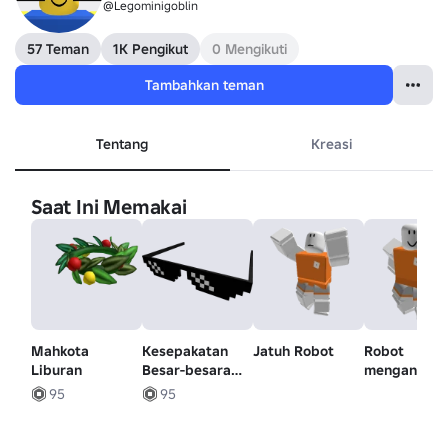
@Legominigoblin
57 Teman
1K Pengikut
0 Mengikuti
Tambahkan teman
Tentang
Kreasi
Saat Ini Memakai
Mahkota
Kesepakatan
Jatuh Robot
Robot
Liburan
Besar-besaran
menganggu
Dengan
95
95
Bayangannya