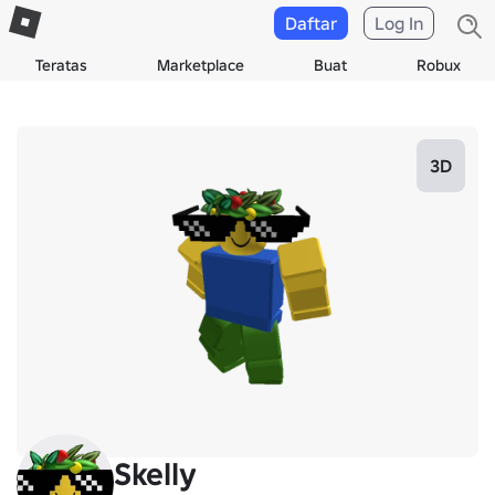
Daftar
Log In
Teratas
Marketplace
Buat
Robux
3D
Skelly