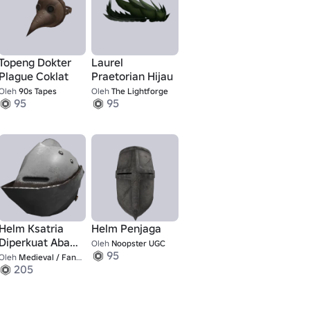
Topeng Dokter
Laurel
Plague Coklat
Praetorian Hijau
Oleh
90s Tapes
Oleh
The Lightforge
95
95
Helm Ksatria
Helm Penjaga
Diperkuat Abad
Oleh
Noopster UGC
95
Pertengahan
Oleh
Medieval / Fantasy UGC
205
(Tutup)