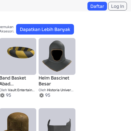
Daftar
Log In
nemukan 

Dapatkan Lebih Banyak
Aksesori.
Band Basket
Helm Bascinet
Abad
Besar
Pertengahan
Oleh
Vault Entertainment Studios
Oleh
Historia Universalis
95
95