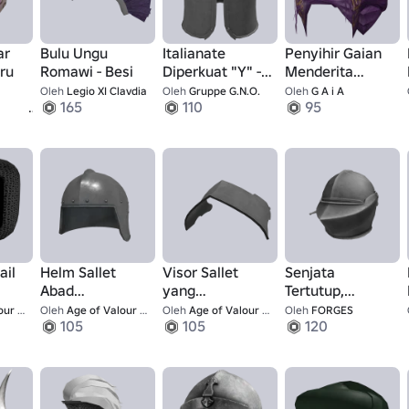
ar
Bulu Ungu
Italianate
Penyihir Gaian
ru
Romawi - Besi
Diperkuat "Y" -
Menderita
Barbute
Purple Rune
Oleh
Legio XI Clavdia
Oleh
Gruppe G.N.O.
Oleh
G A i A
1
165
110
95
Hood
ail
Helm Sallet
Visor Sallet
Senjata
Abad
yang
Tertutup,
n
Pertengahan
Ditingkatkan
Milanese -
r UGC
Oleh
Age of Valour UGC
Oleh
Age of Valour UGC
Oleh
FORGES
105
105
120
Legacy