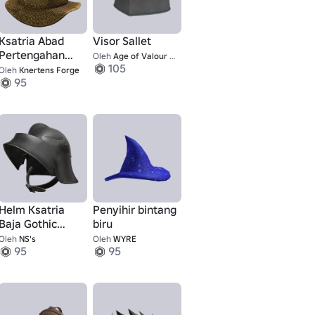
Ksatria Abad
Visor Sallet
Pertengahan
Oleh
Age of Valour UGC
105
Emas Penuh
Oleh
Knertens Forge
95
Chainmail Coif
Helm Ksatria
Penyihir bintang
Baja Gothic
biru
Abad
Oleh
NS's
Oleh
WYRE
95
95
Pertengahan
[Terbuka]