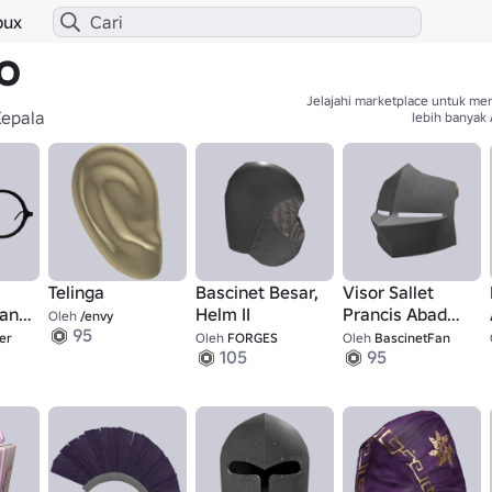
bux
HO
Jelajahi marketplace untuk me
Kepala
lebih banyak 
Telinga
Bascinet Besar,
Visor Sallet
ang,
Helm II
Prancis Abad
Oleh
/envy
95
mum
Pertengahan
er
Oleh
FORGES
Oleh
BascinetFan
105
95