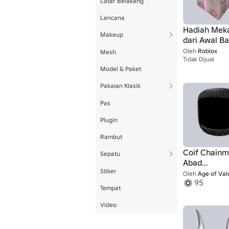
Latar Belakang
Lencana
Hadiah Mek
Makeup
dari Awal Ba
Oleh
Roblox
Mesh
Tidak Dijual
Model & Paket
Pakaian Klasik
Pas
Plugin
Rambut
Coif Chainm
Sepatu
Abad
Stiker
Pertengaha
Oleh
Age of Valou
95
Tempat
Video