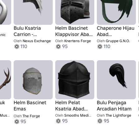
Bulu Ksatria
Helm Bascinet
Chaperone Hijau
Carrion -
Klappvisor Abad
Abad
nic
[ELDHEIM]
Pertengahan
Pertengahan
Oleh
Nexus Exchange
Oleh
Knertens Forge
Oleh
Gruppe G.N.O.
110
95
110
uk
Helm Bascinet
Helm Pelat
Bulu Penjaga
Emas
Ksatria Abad
Arcadian Hitam
Pertengahan
useum
Oleh
Smooths Medieval Dungeon
Oleh
The Lightforge
Oleh
The Forgeᅠ
95
95
Hitam
95