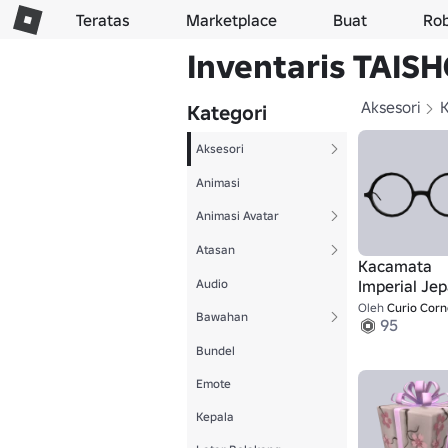
Teratas
Marketplace
Buat
Ro
Inventaris TAIS
Aksesori
Kategori
Aksesori
Animasi
Animasi Avatar
Atasan
Kacamata
Audio
Imperial Jep
Masalah U
Oleh
Curio Corn
Bawahan
95
Hitam
Bundel
Emote
Kepala