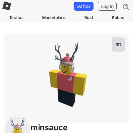
Daftar
Log In
Teratas
Marketplace
Buat
Robux
3D
minsauce