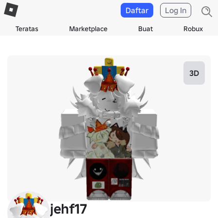
Daftar
Log In
Teratas
Marketplace
Buat
Robux
3D
jehf17