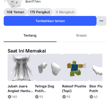
@jehf17dev
108 Teman
175 Pengikut
0 Mengikuti
Tambahkan teman
Tentang
Kreasi
Saat Ini Memakai
Jubah Juara
Telinga Dog
Rakoof Plushie
Ekor Fluffy
Angkat Hantu
Putih
(Topi)
Putih
Putih
Berukuran
145
95
95
65
Besar