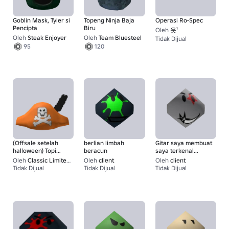
Goblin Mask, Tyler si
Topeng Ninja Baja
Operasi Ro-Spec
Pencipta
Biru
Oleh
웃¹
Oleh
Steak Enjoyer
Oleh
Team Bluesteel
Tidak Dijual
1
95
120
(Offsale setelah
berlian limbah
Gitar saya membuat
halloween) Topi
beracun
saya terkenal...
Bajak Laut
Oleh
Classic Limiteds
Oleh
cliеnt
Oleh
cliеnt
Halloween
Tidak Dijual
Tidak Dijual
Tidak Dijual
1
95