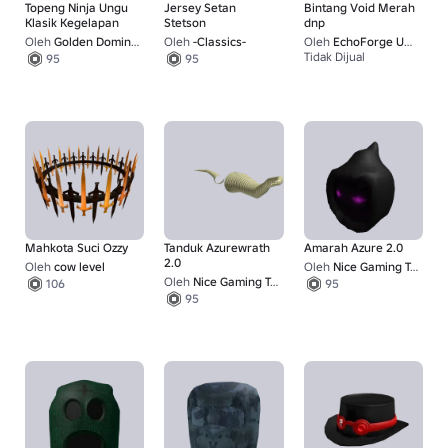
Topeng Ninja Ungu
Jersey Setan
Bintang Void Merah
Klasik Kegelapan
Stetson
dnp
Oleh
Golden Domino Studios
Oleh
-Classics-
Oleh
EchoForge UGC
Tidak Dijual
95
95
1
Mahkota Suci Ozzy
Tanduk Azurewrath
Amarah Azure 2.0
2.0
Oleh
cow level
Oleh
Nice Gaming Team
Oleh
Nice Gaming Team
106
95
95