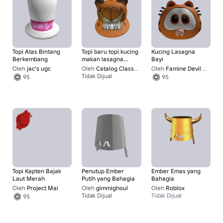
Topi Atas Bintang
Topi baru topi kucing
Kucing Lasagna
Berkembang
makan lasagna
Bayi
oranye besar
Oleh
jac's ugc
Oleh
Catalog Classics
Oleh
Famine Devil UGC
Tidak Dijual
95
95
100
Topi Kapten Bajak
Penutup Ember
Ember Emas yang
Laut Merah
Putih yang Bahagia
Bahagia
Oleh
Project Mai
Oleh
gimmighoul
Oleh
Roblox
Tidak Dijual
Tidak Dijual
95
100