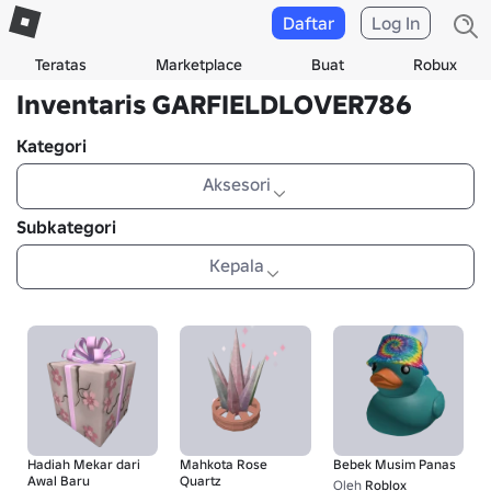
Daftar
Log In
Teratas
Marketplace
Buat
Robux
Inventaris GARFIELDLOVER786
Kategori
Aksesori
Subkategori
Kepala
Hadiah Mekar dari
Mahkota Rose
Bebek Musim Panas
Awal Baru
Quartz
Oleh
Roblox