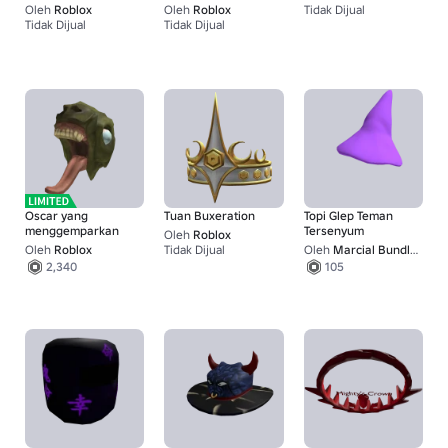
Oleh
Roblox
Oleh
Roblox
Tidak Dijual
Tidak Dijual
Tidak Dijual
1
8,000
Oscar yang
Tuan Buxeration
Topi Glep Teman
menggemparkan
Tersenyum
Oleh
Roblox
Oleh
Roblox
Tidak Dijual
Oleh
Marcial Bundle Factory
1
2,340
105