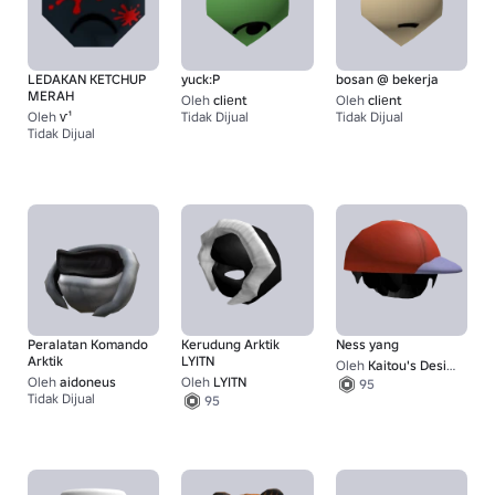
LEDAKAN KETCHUP
yuck:P
bosan @ bekerja
MERAH
Oleh
cliеnt
Oleh
cliеnt
Oleh
ѵ¹
Tidak Dijual
Tidak Dijual
95
Tidak Dijual
1
Peralatan Komando
Kerudung Arktik
Ness yang
Arktik
LYITN
Oleh
Kaitou's Designs!
Oleh
aidoneus
Oleh
LYITN
95
Tidak Dijual
95
1