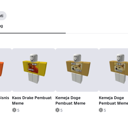
ti
ng
isnis
Kaos Drake Pembuat
Kemeja Doge
Kemeja Doge
Meme
Pembuat Meme
Pembuat Mem
5
5
5