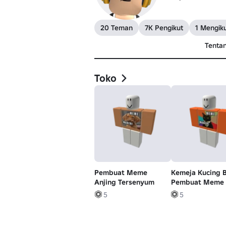
20 Teman
7K Pengikut
1 Mengiku
Tenta
Toko
Pembuat Meme
Kemeja Kucing B
Anjing Tersenyum
Pembuat Meme
5
5