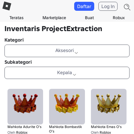
Daftar
Log In
Teratas
Marketplace
Buat
Robux
Inventaris ProjectExtraction
Kategori
Aksesori
Subkategori
Kepala
Mahkota Adurite O's
Mahkota Bombastik
Mahkota Emas O's
O's
Oleh
Roblox
Oleh
Roblox