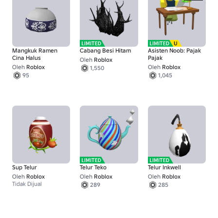
Mangkuk Ramen
Cabang Besi Hitam
Asisten Noob: Pajak
Cina Halus
Pajak
Oleh
Roblox
Oleh
Roblox
Oleh
Roblox
1,550
95
1,045
Sup Telur
Telur Teko
Telur Inkwell
Oleh
Roblox
Oleh
Roblox
Oleh
Roblox
Tidak Dijual
289
285