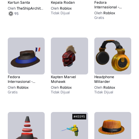
Kartun Santa
Kepala Rodan
Fedora
Internasional -
Oleh
TheShipArchitect
Oleh
Roblox
Jerman
Tidak Dijual
Oleh
Roblox
95
Gratis
Fedora
Kapten Marvel
Headphone
Internasional -
Mohawk
Miliarder
Prancis
Oleh
Roblox
Oleh
Roblox
Oleh
Roblox
Gratis
Tidak Dijual
Tidak Dijual
#45595