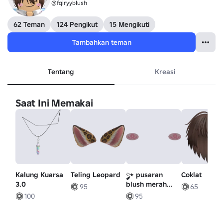
@fqiryybIush
62 Teman
124 Pengikut
15 Mengikuti
Tambahkan teman
Tentang
Kreasi
Saat Ini Memakai
Kalung Kuarsa
Teling Leopard
༘༘⋆ pusaran
Coklat
3.0
blush merah
95
65
muda kawaii [
100
95
ORIGINAL ]