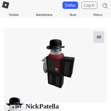
Daftar
Log In
Teratas
Marketplace
Buat
Robux
3D
NickPatella