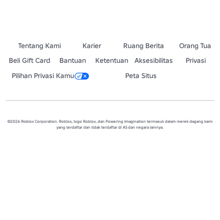
Tentang Kami
Karier
Ruang Berita
Orang Tua
Beli Gift Card
Bantuan
Ketentuan
Aksesibilitas
Privasi
Pilihan Privasi Kamu
Peta Situs
©2026 Roblox Corporation. Roblox, logo Roblox, dan Powering Imagination termasuk dalam merek dagang kami
yang terdaftar dan tidak terdaftar di AS dan negara lainnya.