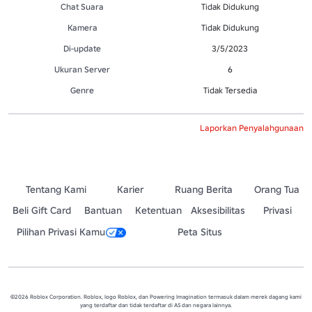
Chat Suara
Tidak Didukung
Kamera
Tidak Didukung
Di-update
3/5/2023
Ukuran Server
6
Genre
Tidak Tersedia
Laporkan Penyalahgunaan
Tentang Kami
Karier
Ruang Berita
Orang Tua
Beli Gift Card
Bantuan
Ketentuan
Aksesibilitas
Privasi
Pilihan Privasi Kamu
Peta Situs
©2026 Roblox Corporation. Roblox, logo Roblox, dan Powering Imagination termasuk dalam merek dagang kami
yang terdaftar dan tidak terdaftar di AS dan negara lainnya.