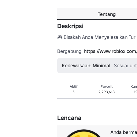
Tentang
Deskripsi
🎮 Bisakah Anda Menyelesaikan Tur G
Bergabung: 
https://www.roblox.co
Kedewasaan: Minimal
Sesuai un
Aktif
Favorit
Kun
5
2,293,618
1
Lencana
Anda berma