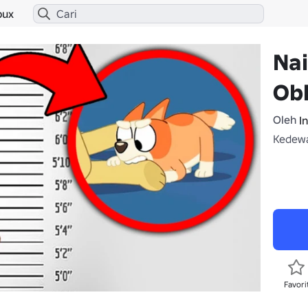
bux
Na
Ob
Oleh
I
Kedewa
Favori