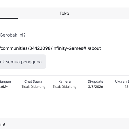
Toko
erobak Ini?

m/communities/34422098/Infinity-Games#!/about
tuk semua pengguna
jungan
Chat Suara
Kamera
Di-update
Ukuran 
9.6M+
Tidak Didukung
Tidak Didukung
3/8/2026
15
in!