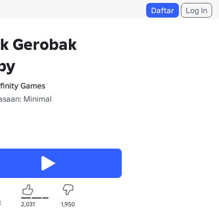
Daftar
Log In
ik Gerobak
by
nfinity Gamesᅠ
saan: Minimal
t
2,031
1,950