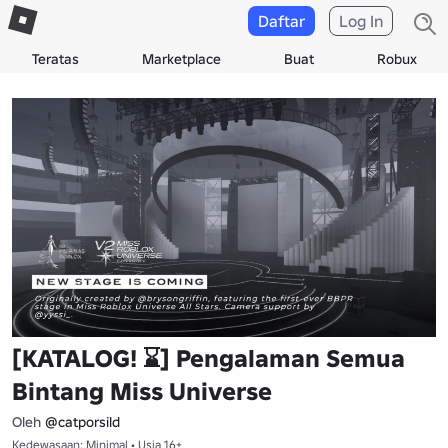
Daftar
Log In
Teratas
Marketplace
Buat
Robux
[KATALOG! ⌛] Pengalaman Semua
Bintang Miss Universe
Oleh
@catporsild
Kedewasaan: Minimal • Usia 16+