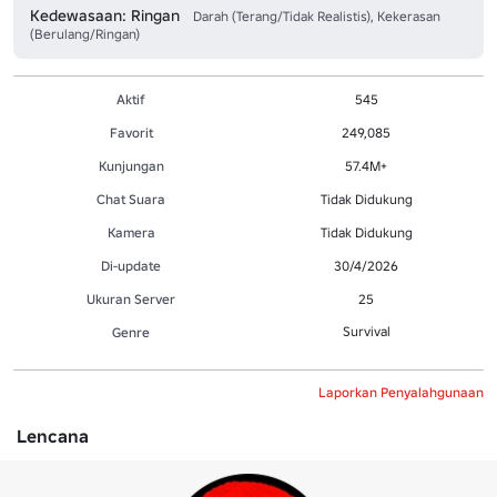
Kedewasaan: Ringan
Darah (Terang/Tidak Realistis), Kekerasan
(Berulang/Ringan)
Aktif
545
Favorit
249,085
Kunjungan
57.4M+
Chat Suara
Tidak Didukung
Kamera
Tidak Didukung
Di-update
30/4/2026
Ukuran Server
25
Survival
Genre
Laporkan Penyalahgunaan
Lencana