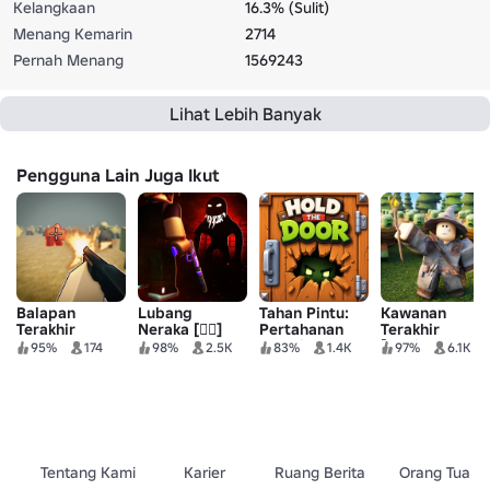
Kelangkaan
16.3% (Sulit)
Menang Kemarin
2714
Pernah Menang
1569243
Lihat Lebih Banyak
Pengguna Lain Juga Ikut
Balapan
Lubang
Tahan Pintu:
Kawanan
Terakhir
Neraka [🧟‍♂️]
Pertahanan
Terakhir
Zombie
[Dunia Baru ❄️]
95%
174
98%
2.5K
83%
1.4K
97%
6.1K
Tentang Kami
Karier
Ruang Berita
Orang Tua