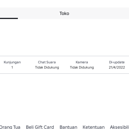
Toko
Kunjungan
Chat Suara
Kamera
Di-update
1
Tidak Didukung
Tidak Didukung
21/4/2022
Orang Tua
Beli Gift Card
Bantuan
Ketentuan
Aksesibil