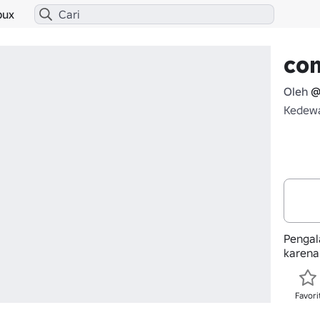
bux
com
Oleh
@
Kedewa
Pengala
karena
Favori