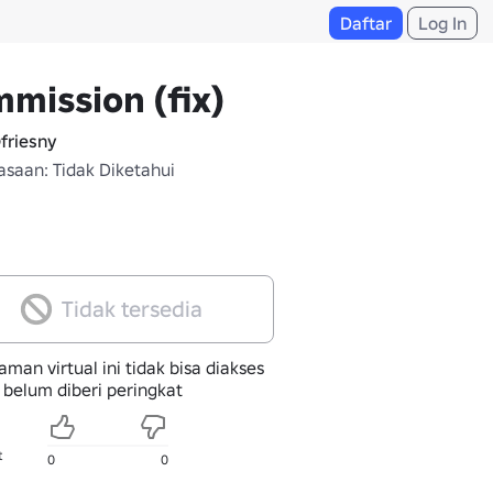
Daftar
Log In
mission (fix)
friesny
saan: Tidak Diketahui
Tidak tersedia
man virtual ini tidak bisa diakses
 belum diberi peringkat
t
0
0