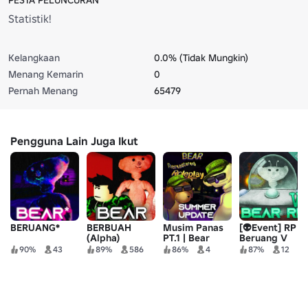
PESTA PELUNCURAN
Statistik!
Kelangkaan
0.0% (Tidak Mungkin)
Menang Kemarin
0
Pernah Menang
65479
Pengguna Lain Juga Ikut
BERUANG*
BERBUAH
Musim Panas
[👽Event] RP
(Alpha)
PT.1 | Bear
Beruang V
Alpha RP
90%
43
89%
586
86%
4
87%
12
(DIREMASTER
ULANG) Yang
ke-2