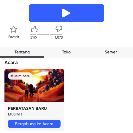
Favorit
51K+
1,073
Tentang
Toko
Server
Acara
Musim baru
PERBATASAN BARU
MUSIM 1
Bergabung ke Acara