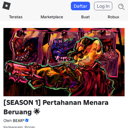
Daftar
Log In
Teratas
Marketplace
Buat
Robux
[SEASON 1] Pertahanan Menara
Beruang 🌟
Oleh
BEAR*
Kedewasaan: Ringan