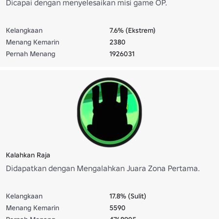
Dicapai dengan menyelesaikan misi game OP.
Kelangkaan
7.6% (Ekstrem)
Menang Kemarin
2380
Pernah Menang
1926031
Kalahkan Raja
Didapatkan dengan Mengalahkan Juara Zona Pertama.
Kelangkaan
17.8% (Sulit)
Menang Kemarin
5590