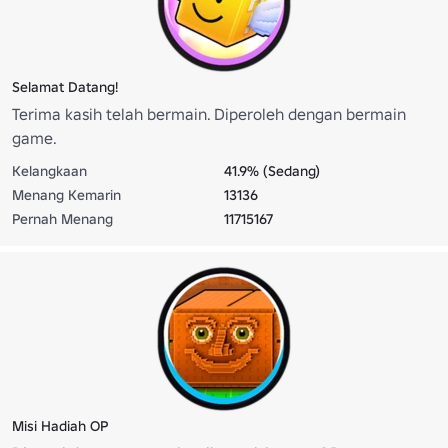
Selamat Datang!
Terima kasih telah bermain. Diperoleh dengan bermain
game.
Kelangkaan
41.9% (Sedang)
Menang Kemarin
13136
Pernah Menang
11715167
Misi Hadiah OP