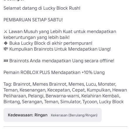
Selamat datang di Lucky Block Rush!

PEMBARUAN SETIAP SABTU!

⚔️ Lawan Musuh yang Lebih Kuat untuk mendapatkan 
keberuntungan yang lebih baik! 

🍀 Buka Lucky Block di akhir pertempuran! 

💸 Kumpulkan Brainrots Untuk Mendapatkan Uang! 

💤 Brainrots Anda mendapatkan Uang secara offline! 

Pemain ROBLOX PLUS Mendapatkan +10% Uang 

Tag: Brainrot, Memes Brainrot, Memes, Lucu, Monster, 
Teman, Kesenangan, Kecepatan, Cepat, Kumpulkan, Hewan 
Peliharaan, Pelangi, Berwarna-warni, Kelahiran Kembali, 
Bintang, Serangan, Teman, Simulator, Tycoon, Lucky Block 
Kedewasaan: Ringan
Kekerasan (Berulang/Ringan)