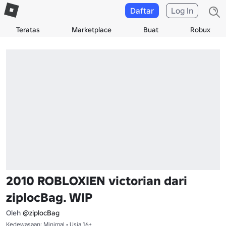
Daftar
Log In
Teratas
Marketplace
Buat
Robux
2010 ROBLOXIEN victorian dari
ziplocBag. WIP
Oleh
@ziplocBag
Kedewasaan: Minimal • Usia 16+