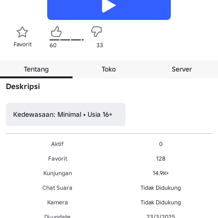
Favorit
60
33
Tentang
Toko
Server
Deskripsi
Kedewasaan: Minimal • Usia 16+
Aktif
0
Favorit
128
Kunjungan
14.9K+
Chat Suara
Tidak Didukung
Kamera
Tidak Didukung
Di-update
23/3/2025