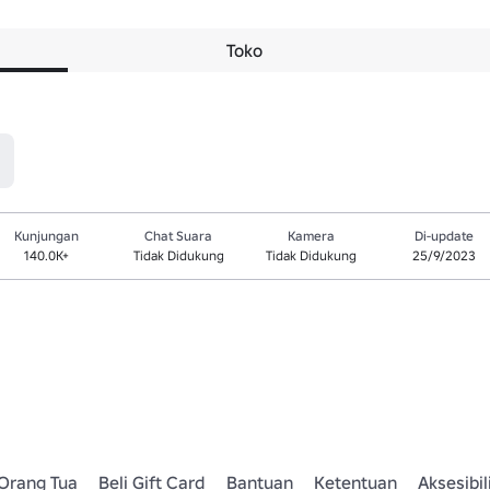
Toko
Kunjungan
Chat Suara
Kamera
Di-update
140.0K+
Tidak Didukung
Tidak Didukung
25/9/2023
Orang Tua
Beli Gift Card
Bantuan
Ketentuan
Aksesibil