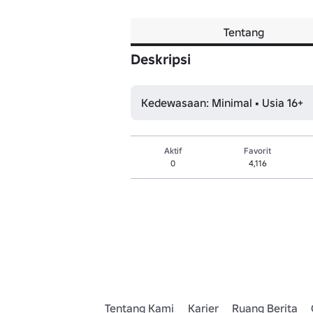
Tentang
Deskripsi
Kedewasaan: Minimal • Usia 16+
Aktif
Favorit
0
4,116
Tentang Kami
Karier
Ruang Berita