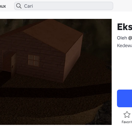
bux
Eks
Oleh
@
Kedewa
Favori