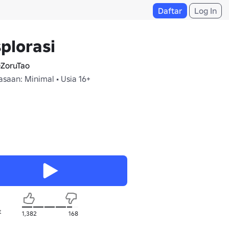
Daftar
Log In
plorasi
ZoruTao
saan: Minimal • Usia 16+
t
1,382
168