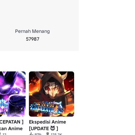
Pernah Menang
57987
ECEPATAN ]
Ekspedisi Anime
kan Anime
[UPDATE 😈 ]
12
97%
125.2K