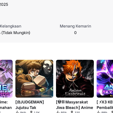
2025
Kelangkaan
Menang Kemarin
 (Tidak Mungkin)
0
ime:
[⚖️JUDGEMAN]
[💀⛓️ Masyarakat
[ ⚡️X3 K
snahan
Jujutsu Tak
Jiwa Bleach] Anime
Pembali
K
96%
1.5K
95%
335
98%