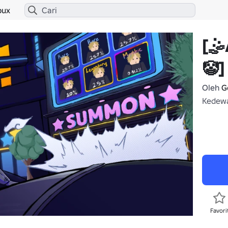
bux
[
🤡]
Oleh
G
Kedewa
Favori