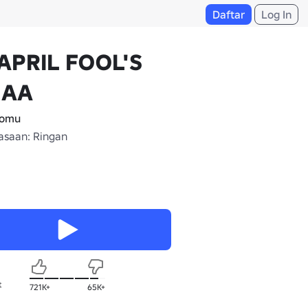
Daftar
Log In
APRIL FOOL'S
 AA
omu
saan: Ringan
t
721K+
65K+