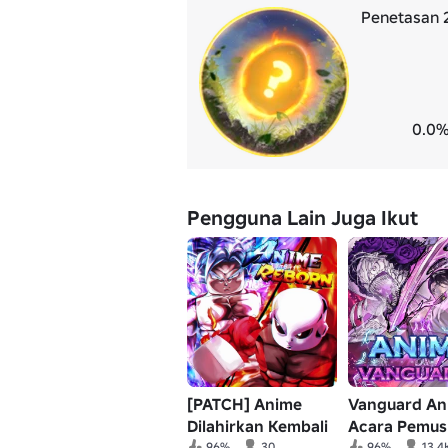
Penetasan 
0.0%
Pengguna Lain Juga Ikut
[PATCH] Anime
Vanguard An
Dilahirkan Kembali
Acara Pemu
96%
30
96%
13.4