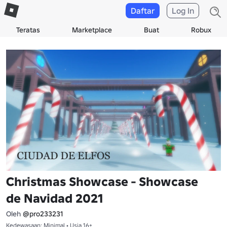
Daftar
Log In
Teratas
Marketplace
Buat
Robux
Christmas Showcase - Showcase
de Navidad 2021
Oleh
@pro233231
Kedewasaan: Minimal • Usia 16+