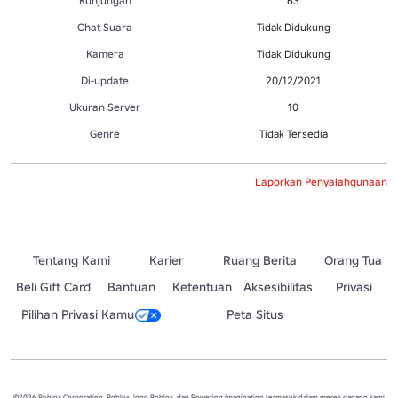
Kunjungan
63
Chat Suara
Tidak Didukung
Kamera
Tidak Didukung
Di-update
20/12/2021
Ukuran Server
10
Genre
Tidak Tersedia
Laporkan Penyalahgunaan
Tentang Kami
Karier
Ruang Berita
Orang Tua
Beli Gift Card
Bantuan
Ketentuan
Aksesibilitas
Privasi
Pilihan Privasi Kamu
Peta Situs
©2026 Roblox Corporation. Roblox, logo Roblox, dan Powering Imagination termasuk dalam merek dagang kami