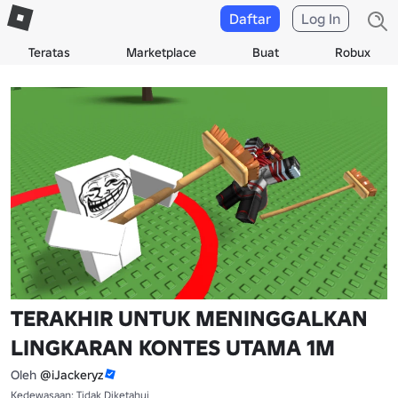
Daftar
Log In
Teratas
Marketplace
Buat
Robux
TERAKHIR UNTUK MENINGGALKAN
LINGKARAN KONTES UTAMA 1M
Oleh
@iJackeryz
Kedewasaan: Tidak Diketahui