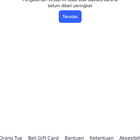
belum diberi peringkat
Teratas
Orang Tua
Beli Gift Card
Bantuan
Ketentuan
Aksesibil