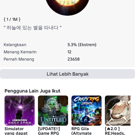
{ 1 / 1M }
" 하늘에 있는 별을 따내다 "
Kelangkaan
5.3% (Ekstrem)
Menang Kemarin
12
Pernah Menang
23658
Lihat Lebih Banyak
Pengguna Lain Juga Ikut
Simulator
[UPDATE!!]
RPG Gila
[🔥2.0 ]
yang dapat
Game RPG
(Altymate
RE:Heads,