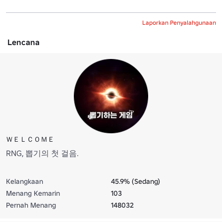
Laporkan Penyalahgunaan
Lencana
ＷＥＬＣＯＭＥ
RNG, 뽑기의 첫 걸음.
Kelangkaan
45.9% (Sedang)
Menang Kemarin
103
Pernah Menang
148032