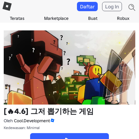
Daftar
Log In
Teratas
Marketplace
Buat
Robux
[🔥4.6] 그저 뽑기하는 게임
Oleh
Cool.Development
Kedewasaan: Minimal