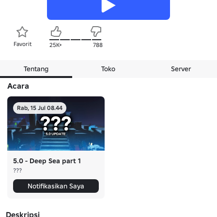
Favorit
25K+
788
Tentang
Toko
Server
Acara
Rab, 15 Jul 08.44
5.0 - Deep Sea part 1
???
Notifikasikan Saya
Deskripsi