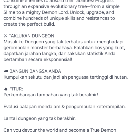
Consume enemies to absorb their abilities! Progress 
through an expansive evolutionary tree—from a simple 
Slime to a mighty Demon Lord. Unlock, upgrade, and 
combine hundreds of unique skills and resistances to 
create the perfect build.

⚔️ TAKLUKAN DUNGEON 

Masuk ke Dungeon yang tak terbatas untuk menghadapi 
gerombolan monster berbahaya. Kalahkan bos yang kuat, 
dapatkan jarahan langka, dan saksikan statistik Anda 
bertambah secara eksponensial!

👑 BANGUN BANGSA ANDA 

Kumpulkan sekutu dan jadilah penguasa tertinggi di hutan.

🔥 FITUR:

Perkembangan tambahan yang tak berakhir!

Evolusi balapan mendalam & pengumpulan keterampilan.

Lantai dungeon yang tak berakhir.

Can you devour the world and become a True Demon 