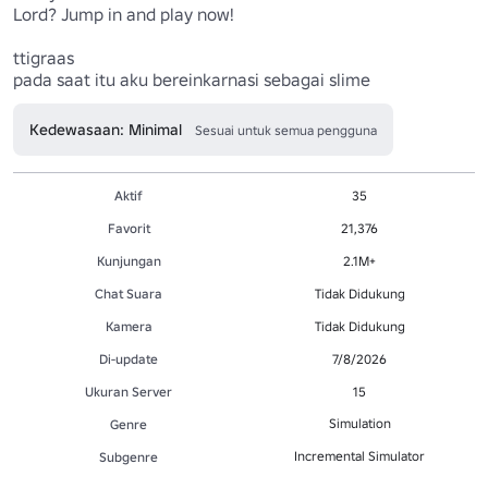
Lord? Jump in and play now! 

ttigraas

pada saat itu aku bereinkarnasi sebagai slime
Kedewasaan: Minimal
Sesuai untuk semua pengguna
Aktif
35
Favorit
21,376
Kunjungan
2.1M+
Chat Suara
Tidak Didukung
Kamera
Tidak Didukung
Di-update
7/8/2026
Ukuran Server
15
Simulation
Genre
Incremental Simulator
Subgenre