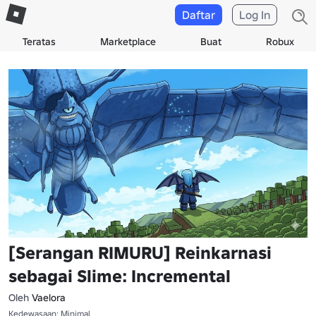
Daftar
Log In
Teratas
Marketplace
Buat
Robux
[Serangan RIMURU] Reinkarnasi
sebagai Slime: Incremental
Oleh
Vaelora
Kedewasaan: Minimal