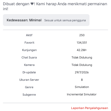
Dibuat dengan 💗! Kami harap Anda menikmati permainan 
ini! 
Kedewasaan: Minimal
Sesuai untuk semua pengguna
Aktif
250
Favorit
134,551
Kunjungan
42.2M+
Chat Suara
Tidak Didukung
Kamera
Tidak Didukung
Di-update
29/7/2026
Ukuran Server
8
Simulation
Genre
Incremental Simulator
Subgenre
Laporkan Penyalahgunaan