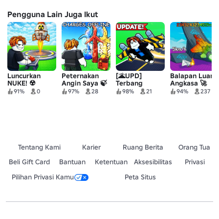
Pengguna Lain Juga Ikut
Luncurkan
Peternakan
[🌋UPD]
Balapan Luar
NUKE! ☢️
Angin Saya 🍃
Terbang
Angkasa 🚀
dengan
91%
0
97%
28
98%
21
94%
237
Jetpack 🚀
Tentang Kami
Karier
Ruang Berita
Orang Tua
Beli Gift Card
Bantuan
Ketentuan
Aksesibilitas
Privasi
Pilihan Privasi Kamu
Peta Situs