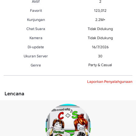
Aktif
2
Favorit
123,012
Kunjungan
2.2M+
Chat Suara
Tidak Didukung
Kamera
Tidak Didukung
Di-update
16/7/2026
Ukuran Server
30
Party & Casual
Genre
Laporkan Penyalahgunaan
Lencana