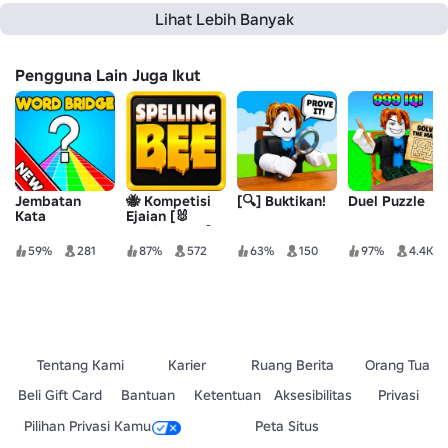
Lihat Lebih Banyak
Pengguna Lain Juga Ikut
Jembatan
🐝 Kompetisi
[🔍] Buktikan!
Duel Puzzle
Kata
Ejaian [🐰
Musim Semi]
59%
281
87%
572
63%
150
97%
4.4K
Tentang Kami
Karier
Ruang Berita
Orang Tua
Beli Gift Card
Bantuan
Ketentuan
Aksesibilitas
Privasi
Pilihan Privasi Kamu
Peta Situs