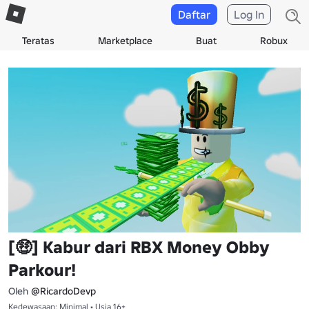
Daftar
Log In
Teratas
Marketplace
Buat
Robux
[🤑] Kabur dari RBX Money Obby
Parkour!
Oleh
@RicardoDevp
Kedewasaan: Minimal • Usia 16+