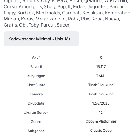
Alguien, Arcoíris, Oby, RTHRO, Hasta, gelatina, Obstáculo, 
Curso, Among, Us, Story, Pop, It, Fidge, Juguetes, Parcur, 
Piggy, Korblox, Mcdonalds, Gumball, Kesulitan, Kemarahan 
Mudah, Keras, Melarikan diri, Robx, Rbx, Ropa, Nuevo, 
Gratis, Obi, Toby, Parcur, Super,
Kedewasaan: Minimal • Usia 16+
Aktif
0
Favorit
15,117
Kunjungan
7.6M+
Chat Suara
Tidak Didukung
Kamera
Tidak Didukung
Di-update
12/6/2025
Ukuran Server
12
Obby & Platformer
Genre
Classic Obby
Subgenre