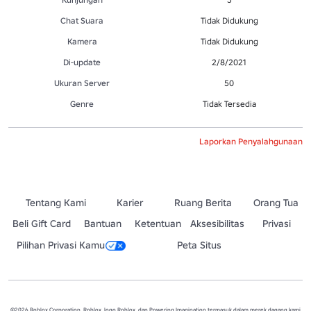
Chat Suara
Tidak Didukung
Kamera
Tidak Didukung
Di-update
2/8/2021
Ukuran Server
50
Genre
Tidak Tersedia
Laporkan Penyalahgunaan
Tentang Kami
Karier
Ruang Berita
Orang Tua
Beli Gift Card
Bantuan
Ketentuan
Aksesibilitas
Privasi
Pilihan Privasi Kamu
Peta Situs
©2026 Roblox Corporation. Roblox, logo Roblox, dan Powering Imagination termasuk dalam merek dagang kami