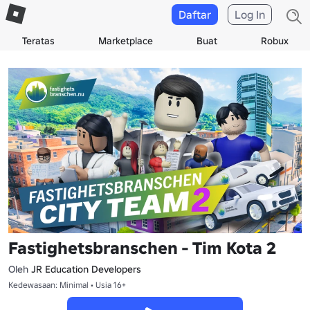
Daftar
Log In
Teratas
Marketplace
Buat
Robux
Fastighetsbranschen - Tim Kota 2
Oleh
JR Education Developers
Kedewasaan: Minimal • Usia 16+